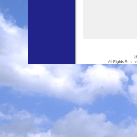
社
All Rights Res