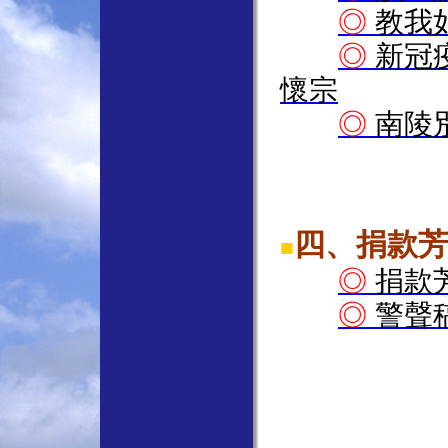
◎
教我
◎
新冠疫
懷宗
◎
南陵
四、捐款
■
◎
捐款
◎
警聲