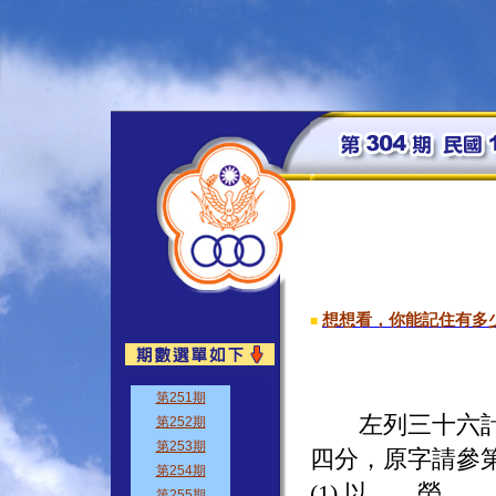
想想看，你能記住有多
■
左列三十六計擇
四分，原字請參
(1) 以＿＿勞