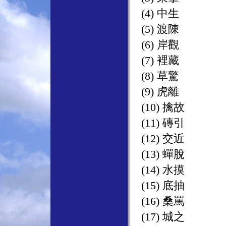
(4) 中生
(5) 渡陳
(6) 岸觀
(7) 裡藏
(8) 草驚
(9) 虎離
(10) 擒故
(11) 磚引
(12) 交近
(13) 蟬脫
(14) 水摸
(15) 底抽
(16) 桑罵
(17) 城之