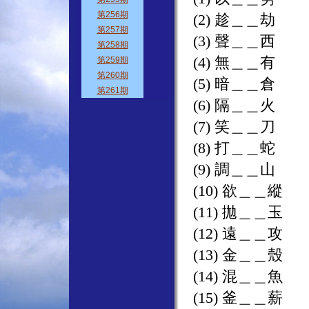
(2) 趁＿＿劫
(3) 聲＿＿西
(4) 無＿＿有
(5) 暗＿＿倉
(6) 隔＿＿火
(7) 笑＿＿刀
(8) 打＿＿蛇
(9) 調＿＿山
(10) 欲＿＿縱
(11) 拋＿＿玉
(12) 遠＿＿攻
(13) 金＿＿殼
(14) 混＿＿魚
(15) 釜＿＿薪