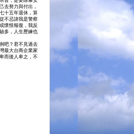
宗旨，是要除暴安
己去努力與付出，
七十五年退休，算
從不忌諱我是警察
或懷恨報復，我反
驗多，人生歷練也
例吧？君不見過去
灣最大台商企業家
卑而後人卑之，不