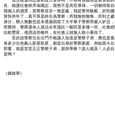
這位後進同志當初投入警界時，不知有無搞清楚當警察的
良、維護社會秩序為職志，當然不是高官厚祿，一切都得靠自
我個人的感受，當警察並非一無是處，我從警卅餘載，於民國
算快卅年了，真可算是終生為警察；而我無怨無悔，所到之處
身分，辦人無數也從未遇過因當了大半輩子警察而被人妒忌，
而覺得，警察退休人員法令常識比一般民眾多懂一些，社會經
比較豐富，僅憑這些條件，在社會上就無人敢小看你了。
至於說警察兒女出門不敢讓人知道是警察子弟，應也是孤
有多少出色藝人影星歌星，都是出身於警察家庭，例如當今台
郭董，就是堂堂正正警察子弟，誰與爭鋒？誰人能及！人必自
是嗎？
（鍾政華）