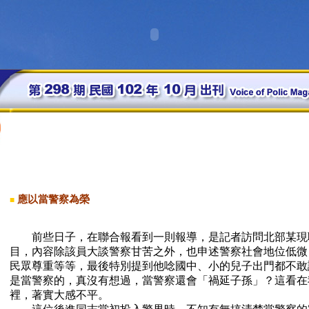
應以當警察為榮
■
前些日子，在聯合報看到一則報導，是記者訪問北部某現
目，內容除該員大談警察甘苦之外，也申述警察社會地位低微
民眾尊重等等，最後特別提到他唸國中、小的兒子出門都不敢
是當警察的，真沒有想過，當警察還會「禍延子孫」？這看在
裡，著實大感不平。