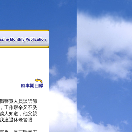
職警察人員談話節
，工作艱辛又不受
讓人知道，他父親
我這退休老警眼