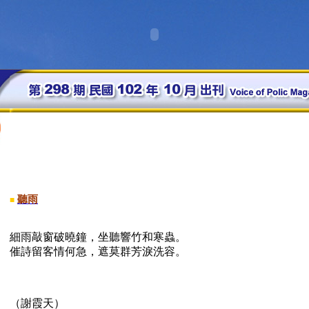
聽雨
■
細雨敲窗破曉鐘，坐聽響竹和寒蟲。
催詩留客情何急，遮莫群芳淚洗容。
（謝霞天）