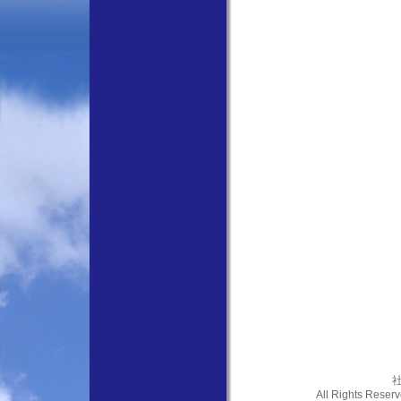
社
All Rights Res