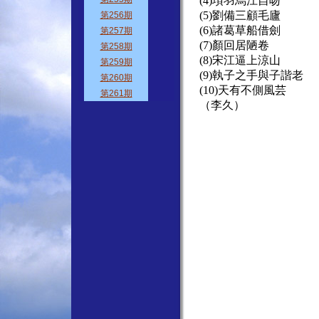
(4)項羽烏江自吻
(5)劉備三顧毛廬
(6)諸葛草船借劍
(7)顏回居陋卷
(8)宋江逼上涼山
(9)執子之手與子諧老
(10)天有不側風芸
（李久）