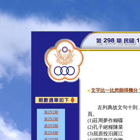
文字比一比您能得幾分
■
左列典故文句十則，
頁。
(1)莊周夢作糊碟
(2)孔子絕糧陳菜
(3)屈原投汩羅江