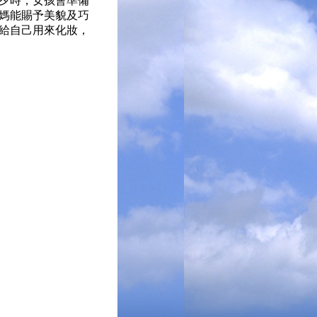
夕時，女孩會準備
媽能賜予美貌及巧
給自己用來化妝，