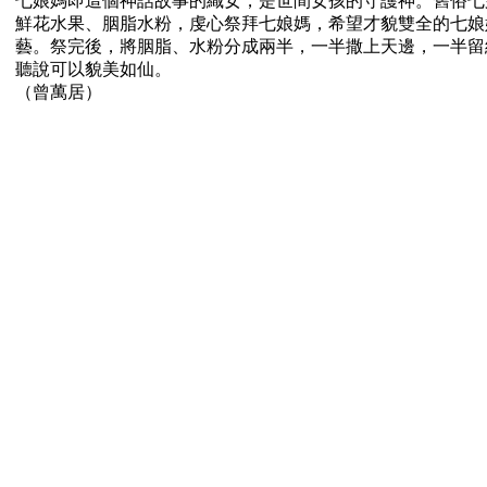
七娘媽即這個神話故事的織女，是世間女孩的守護神。舊俗七
鮮花水果、胭脂水粉，虔心祭拜七娘媽，希望才貌雙全的七娘
藝。祭完後，將胭脂、水粉分成兩半，一半撒上天邊，一半留
聽說可以貌美如仙。
（曾萬居）