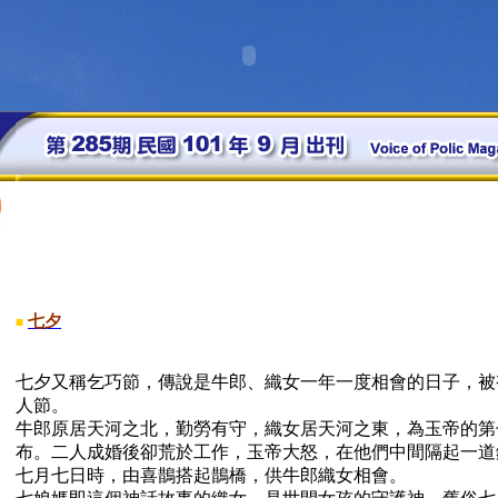
七夕
■
七夕又稱乞巧節，傳說是牛郎、織女一年一度相會的日子，被
人節。
牛郎原居天河之北，勤勞有守，織女居天河之東，為玉帝的第
布。二人成婚後卻荒於工作，玉帝大怒，在他們中間隔起一道
七月七日時，由喜鵲搭起鵲橋，供牛郎織女相會。