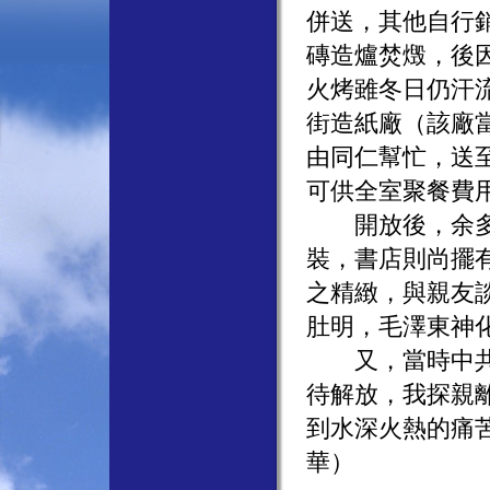
併送，其他自行
磚造爐焚燬，後
火烤雖冬日仍汗
街造紙廠（該廠
由同仁幫忙，送
可供全室聚餐費
開放後，余多次
裝，書店則尚擺
之精緻，與親友
肚明，毛澤東神
又，當時中共對
待解放，我探親
到水深火熱的痛
華）