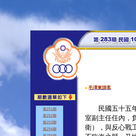
毛澤東請客
■
民國五十五年至
室副主任任內，
衛），與反心戰