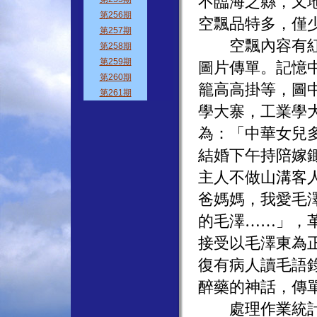
不臨海之縣，又
空飄品特多，僅
空飄內容有紅皮
圖片傳單。記憶
籠高高掛等，圖
學大寨，工業學
為：「中華女兒
結婚下午持陪嫁
主人不做山溝客
爸媽媽，我愛毛
的毛澤……」，
接受以毛澤東為
復有病人讀毛語
醉藥的神話，傳
處理作業統計數