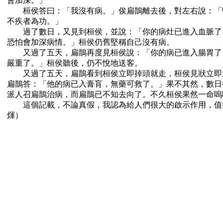
會加深。」
桓侯答曰：「我沒有病。」俟扁鵲離去後，對左右說：「
不疾者為功。」
過了數日，又見到桓侯，並說：「你的病灶已進入血脈了
恐怕會加深病情。」桓侯仍舊堅稱自己沒有病。
又過了五天，扁鵲再度見桓侯說：「你的病已進入腸胃了
嚴重了。」桓侯聽後，仍不悅地送客。
又過了五天，扁鵲看到桓侯立即掉頭就走，桓侯見狀立即
扁鵲答：「他的病已入膏肓，無藥可救了。」果不其然，數日
派人召扁鵲治病，而扁鵲已不知去向了。不久桓侯果然一命嗚
這個記載，不論真假，我認為給人們很大的啟示作用，值
煇）