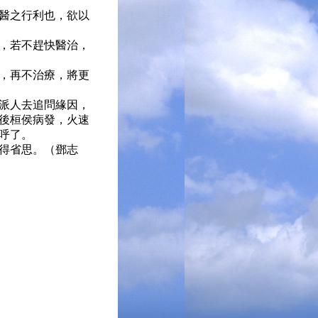
醫之行利也，欲以
，若不趕快醫治，
，再不治療，將更
派人去追問緣因，
後桓侯病發，火速
呼了。
得省思。（鄧志