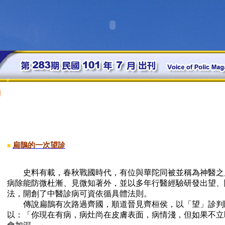
扁鵲的一次望診
■
史料有載，春秋戰國時代，有位與華陀同被並稱為神醫之
病除能防微杜漸、見微知著外，並以多年行醫經驗研發出望、
法，開創了中醫診病可資依循具體法則。
傳說扁鵲有次路過齊國，順道晉見齊桓侯，以「望」診判
以：「你現在有病，病灶尚在皮膚表面，病情淺，但如果不立