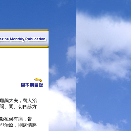
扁鵲大夫，替人治
聞、問、切四診方
斷桓侯有病，告
即治療，則病情將