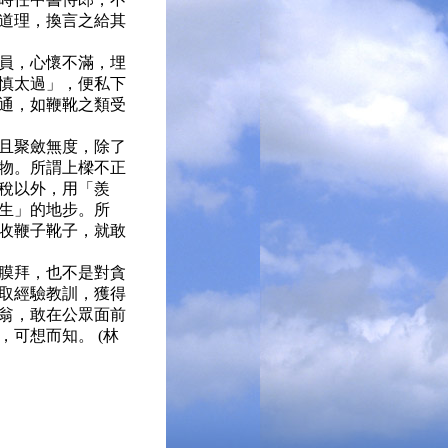
道理，換言之給其
員，心懷不滿，埋
慎太過」，便私下
通，如鞭靴之類受
且聚斂無度，除了
物。所謂上樑不正
稅以外，用「羨
生」的地步。所
收鞭子靴子，就敢
膜拜，也不是對貪
取經驗教訓，獲得
翁，敢在公眾面前
可想而知。 (林