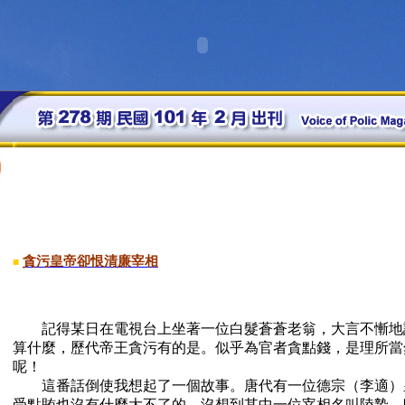
貪污皇帝卻恨清廉宰相
■
記得某日在電視台上坐著一位白髮蒼蒼老翁，大言不慚地
算什麼，歷代帝王貪污有的是。似乎為官者貪點錢，是理所當
呢！
這番話倒使我想起了一個故事。唐代有一位德宗（李適）
受點賄也沒有什麼大不了的。沒想到其中一位宰相名叫陸贄，