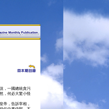
說，一國總統貪污
然，何必大驚小怪
皇帝，告訴宰相，
時任中書侍郎，不