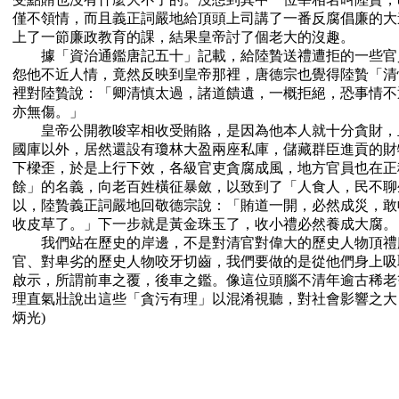
僅不領情，而且義正詞嚴地給頂頭上司講了一番反腐倡廉的大
上了一節廉政教育的課，結果皇帝討了個老大的沒趣。
據「資治通鑑唐記五十」記載，給陸贄送禮遭拒的一些官
怨他不近人情，竟然反映到皇帝那裡，唐德宗也覺得陸贄「清
裡對陸贄說：「卿清慎太過，諸道饋遺，一概拒絕，恐事情不
亦無傷。」
皇帝公開教唆宰相收受賄賂，是因為他本人就十分貪財，
國庫以外，居然還設有瓊林大盈兩座私庫，儲藏群臣進貢的財
下樑歪，於是上行下效，各級官吏貪腐成風，地方官員也在正
餘」的名義，向老百姓橫征暴斂，以致到了「人食人，民不聊
以，陸贄義正詞嚴地回敬德宗說：「賄道一開，必然成災，敢
收皮草了。」下一步就是黃金珠玉了，收小禮必然養成大腐。
我們站在歷史的岸邊，不是對清官對偉大的歷史人物頂禮
官、對卑劣的歷史人物咬牙切齒，我們要做的是從他們身上吸
啟示，所謂前車之覆，後車之鑑。像這位頭腦不清年逾古稀老
理直氣壯說出這些「貪污有理」以混淆視聽，對社會影響之大，
炳光)