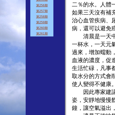
二％的水。人體
如果三天沒有補
治心血管疾病、
病，還可以避免
清晨是一天中喝
一杯水，一天元
過來，增加蠕動
血液的濃度，促
生活忙碌，凡事
取水分的方式會
使人變得不健康
因此專家建議，
姿，安靜地慢慢
鐘，讓空氣溢出