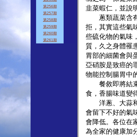
韭菜蝦仁，並說
蔥類蔬菜含有特
拒，其實這些氣
些硫化物的氣味
質，久之身體罹
胃部的細菌會與
亞硝胺是致癌的
物能控制腸胃中
餐敘即將結束時
食，香腸味道變
洋蔥、大蒜和青
會留下不好的氣
會降低。各位在
為全家的健康加