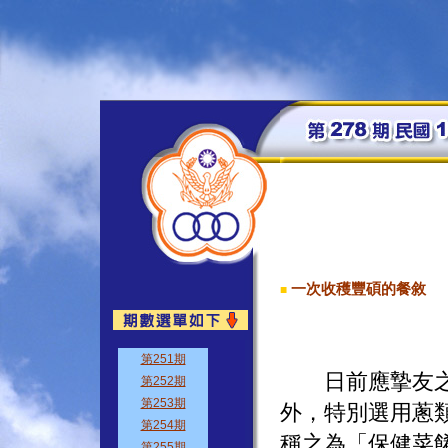
一次收穫豐碩的餐敘
■
日前應摯友之邀
外，特別選用蔥
稱之為「保健菜