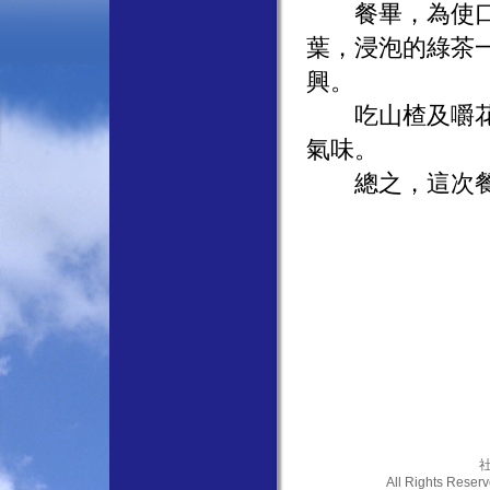
餐畢，為使口腔
葉，浸泡的綠茶
興。
吃山楂及嚼花生
氣味。
總之，這次餐敘
社
All Rights Res