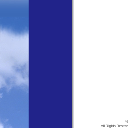
社
All Rights Res