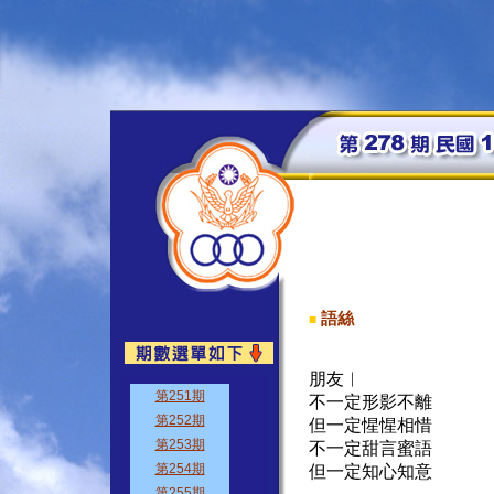
語絲
■
朋友︱
不一定形影不離
但一定惺惺相惜
不一定甜言蜜語
但一定知心知意