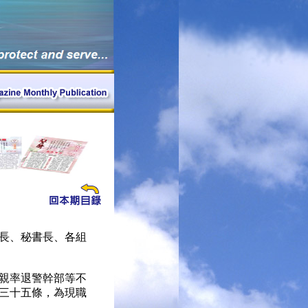
長、秘書長、各組
親率退警幹部等不
三十五條，為現職