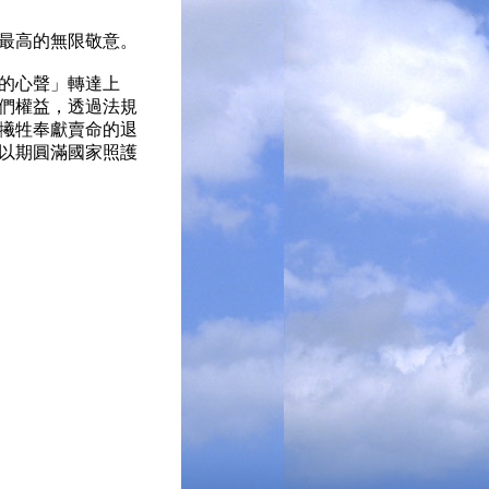
最高的無限敬意。
的心聲」轉達上
們權益，透過法規
犧牲奉獻賣命的退
以期圓滿國家照護