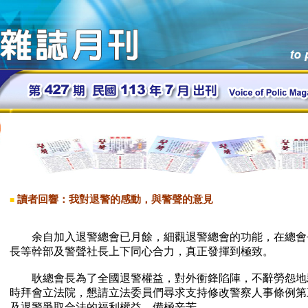
讀者回響：我對退警的感動，與警聲的意見
■
余自加入退警總會已月餘，細觀退警總會的功能，在總會
長等幹部及警聲社長上下同心合力，真正發揮到極致。
耿總會長為了全國退警權益，對外衝鋒陷陣，不辭勞怨地
時拜會立法院，懇請立法委員們尋求支持修改警察人事條例第
及退警爭取合法的福利權益，備極辛苦。