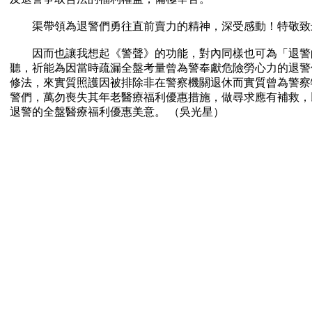
渠帶領為退警們勇往直前賣力的精神，深受感動！特敬致
因而也讓我想起《警聲》的功能，對內同樣也可為「退警
聽，祈能為因當時疏漏全盤考量曾為警奉獻危險勞心力的退警
修法，來實質照護因被排除非在警察機關退休而實質曾為警察
警們，萬勿喪失其年老醫療福利優惠措施，做尋求應有補救，
退警的全盤醫療福利優惠美意。 （吳光星）