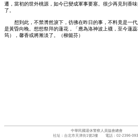
遷，當初的世外桃源，如今已變成軍事要塞。很少再見到香味
了。
想到此，不禁潸然淚下，彷彿在昨日的事，不料竟是一代
是黃昏向晚。想想祭拜的蓮花，「應為洛神波上襪，至今蓮蕊
筠），馨香或將漸淡了。（柳懿芬）
中華民國退休警察人員協會總會
社址：台北市天津街1號2樓 電話：02-2396-093