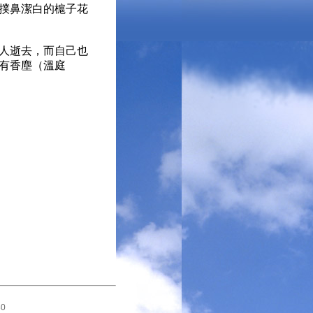
撲鼻潔白的槴子花
人逝去，而自己也
有香塵（溫庭
0