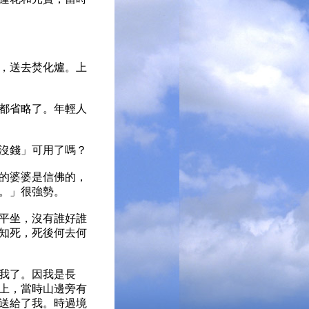
，送去焚化爐。上
都省略了。年輕人
沒錢」可用了嗎？
的婆婆是信佛的，
。」很強勢。
平坐，沒有誰好誰
知死，死後何去何
我了。因我是長
上，當時山邊旁有
送給了我。時過境