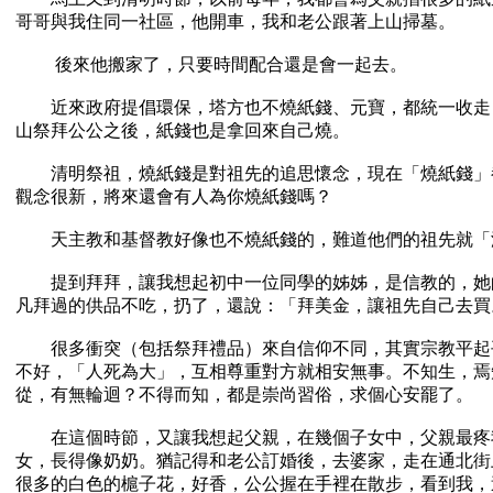
哥哥與我住同一社區，他開車，我和老公跟著上山掃墓。
後來他搬家了，只要時間配合還是會一起去。
近來政府提倡環保，塔方也不燒紙錢、元寶，都統一收走
山祭拜公公之後，紙錢也是拿回來自己燒。
清明祭祖，燒紙錢是對祖先的追思懷念，現在「燒紙錢」
觀念很新，將來還會有人為你燒紙錢嗎？
天主教和基督教好像也不燒紙錢的，難道他們的祖先就「
提到拜拜，讓我想起初中一位同學的姊姊，是信教的，她
凡拜過的供品不吃，扔了，還說：「拜美金，讓祖先自己去買
很多衝突（包括祭拜禮品）來自信仰不同，其實宗教平起
不好，「人死為大」，互相尊重對方就相安無事。不知生，焉
從，有無輪迴？不得而知，都是崇尚習俗，求個心安罷了。
在這個時節，又讓我想起父親，在幾個子女中，父親最疼
女，長得像奶奶。猶記得和老公訂婚後，去婆家，走在通北街
很多的白色的槴子花，好香，公公握在手裡在散步，看到我，