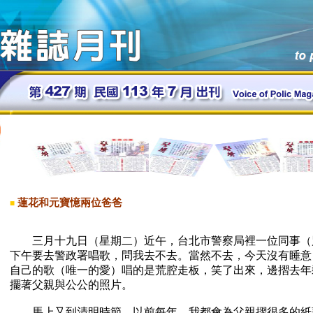
蓮花和元寶憶兩位爸爸
■
三月十九日（星期二）近午，台北市警察局裡一位同事（
下午要去警政署唱歌，問我去不去。當然不去，今天沒有睡意
自己的歌（唯一的愛）唱的是荒腔走板，笑了出來，邊摺去年
擺著父親與公公的照片。
馬上又到清明時節，以前每年，我都會為父親摺很多的紙