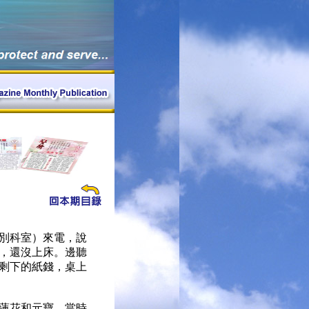
別科室）來電，說
，還沒上床。邊聽
剩下的紙錢，桌上
蓮花和元寶，當時