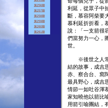
命每個兒子，從
利延，從眾子中
斷，慕容阿柴要
慕利延折折看，
說：「一支箭很
們當努力一心，
世。
※後世之人常引
結的故事，成吉
赤、察合台、窩
最具野心，成吉
情節一如吐谷渾
家知曉他以箭比
用箭引喻團結，