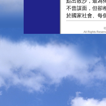
點出散沙，最為
不曾謀面，但卻
於國家社會、每
社
All Rights Res