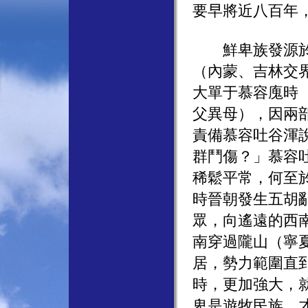
要早將近八百年
鮮卑族發源於大
（內蒙、吉林交
大單于慕容廆時
父異母），因兩
責備慕容吐谷渾
群鬥傷？」慕容
稀鬆平常，何至
時晉朝發生五胡
眾，向遙遠的西
南穿過隴山（寧
居，勢力範圍直
時，更加強大，
卑是遊牧民族，