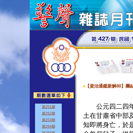
【資治通鑑新解80】團
■
公元四二四年十
土在甘肅省中部
知即將身亡，於