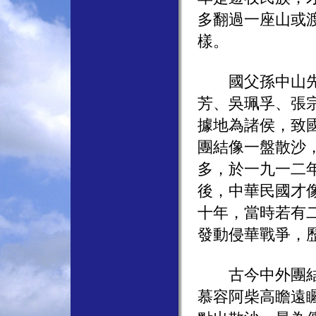
多翻過一座山或
樣。
國父孫中山先生
芳、吳珮孚、張
據地為諸侯，致
團結像一盤散沙
多，於一九一二
後，中華民國才
十年，當時若有
發動侵華戰爭，
古今中外團結力
慕容阿柴高瞻遠