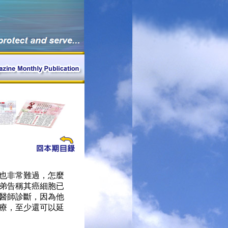
也非常難過，怎麼
弟告稱其癌細胞已
醫師診斷，因為他
療，至少還可以延