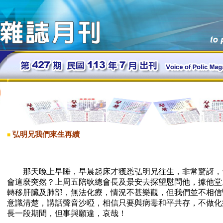
弘明兄我們來生再續
■
那天晚上早睡，早晨起床才獲悉弘明兄往生，非常驚訝，
會這麼突然？上周五陪耿總會長及景安去探望慰問他，據他堂
轉移肝臟及肺部，無法化療，情況不甚樂觀，但我們並不相信
意識清楚，講話聲音沙啞，相信只要與病毒和平共存，不做化
長一段期間，但事與願違，哀哉！