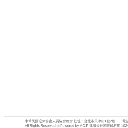
中華民國退休警察人員協會總會 社址：台北市天津街1號2樓 電話：02
All Rights Reserved.◎ Powered by V.O.P. 建議最佳瀏覽解析度 1024