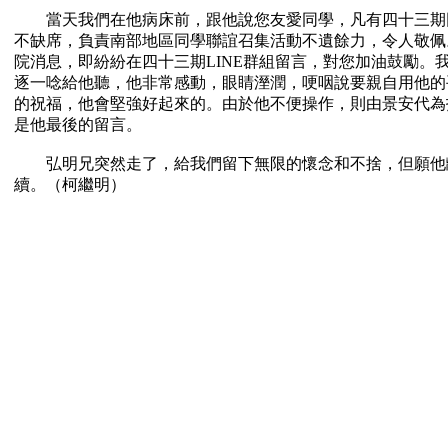
當天我們在他病床前，跟他說您友愛同學，凡有四十三期
不缺席，負責南部地區同學聯誼召集活動不遺餘力，令人敬佩
院消息，即紛紛在四十三期LINE群組留言，對您加油鼓勵。
逐一唸給他聽，他非常感動，眼睛溼潤，哽咽說要親自用他的
的祝福，他會堅強好起來的。由於他不便操作，則由景安代為
是他最後的留言。
弘明兄突然走了，給我們留下無限的懷念和不捨，但願他
續。（柯繼明）