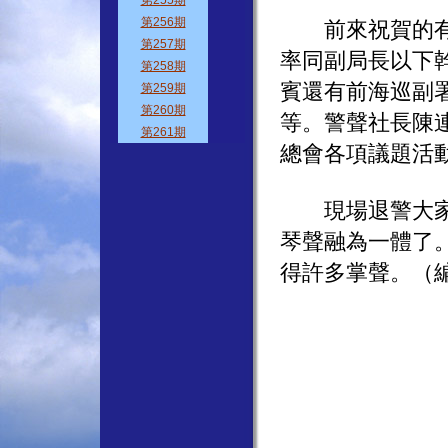
前來祝賀的有市
率同副局長以下
賓還有前海巡副
等。警聲社長陳
總會各項議題活
現場退警大家暢
琴聲融為一體了
得許多掌聲。