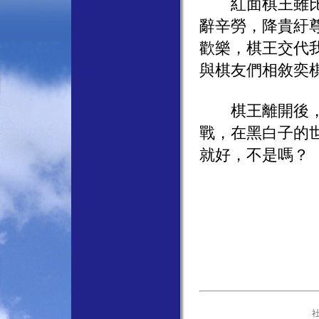
紅面棋王雖比我
辭辛勞，降貴紆
歡樂，棋王交代
與棋友們相敘奕
棋王離開後，棋
戰，在黑白子的
就好，不是嗎？
社