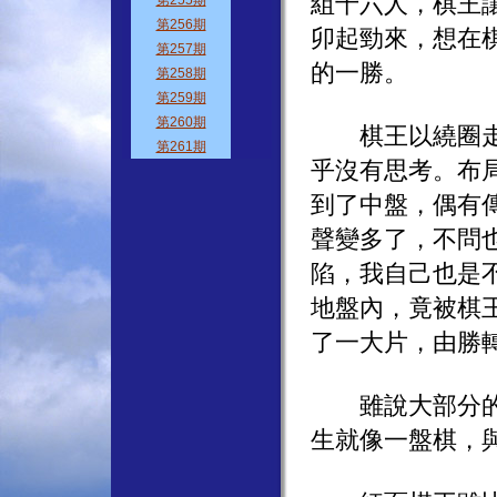
組十六人，棋王
卯起勁來，想在
的一勝。
棋王以繞圈走動
乎沒有思考。布
到了中盤，偶有
聲變多了，不問
陷，我自己也是
地盤內，竟被棋
了一大片，由勝
雖說大部分的棋
生就像一盤棋，