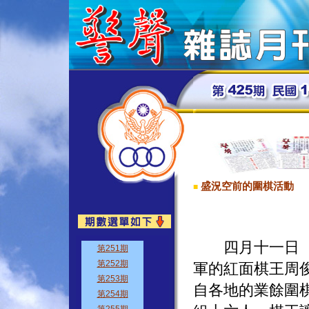
盛況空前的圍棋活動
■
四月十一日（星
軍的紅面棋王周
自各地的業餘圍