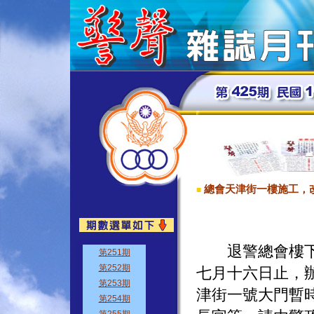
總會天津街一樓施工，
■
退警總會樓下之
七月十六日止，
津街一號大門暫