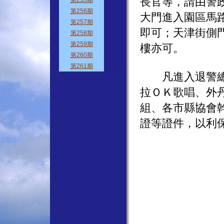
長官等，請由警
大門進入園區馬
即可；天津街側
樓亦可。
凡進入退警總會
拉ＯＫ歌唱、外
組、各市縣協會
證等證件，以利