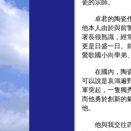
瓷的宗師。
卓君的陶瓷作品
他本人由於與前
署長很熟識，經
更是日盛一日。
鶯歌國小向學弟
在國內，陶瓷界
可以說是哀鴻遍
軍突起，一隻獨
而他勇於創新的
他。
他與我交往四十