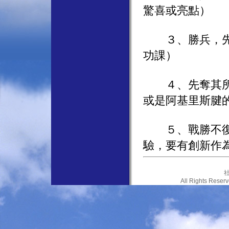
驚喜或亮點）
３、勝兵，先勝
功課）
４、先奪其所愛
或是阿基里斯腱
５、戰勝不復，
驗，要有創新作
社
All Rights Res