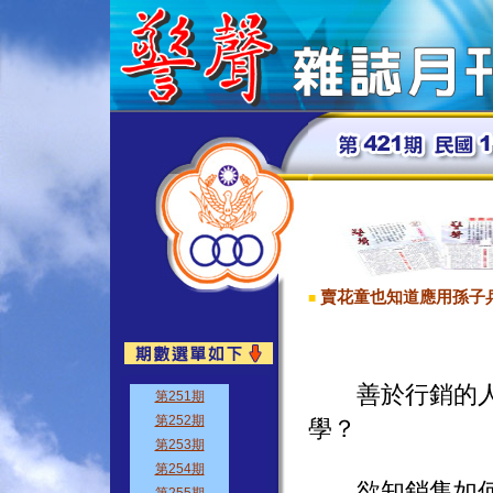
賣花童也知道應用孫子
■
善於行銷的人，
學？
欲知銷售如何令