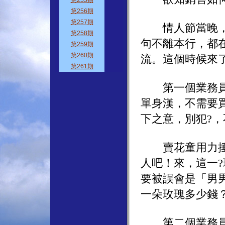
情人節當晚，三
句不離本行，都
流。這個時候來
第一個業務員看
單身漢，不需要
下之意，別犯?
賣花童用力捶打
人吧！來，這一
要被誤會是「男
一朵玫瑰多少錢
第二個業務員看