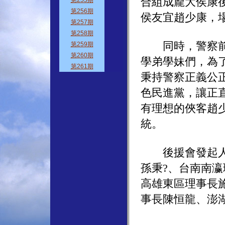
合組成龐大侯康
侯友宜趙少康，
同時，警察前輩
學弟學妹們，為
秉持警察正義公
色民進黨，讓正
有理想的俠客趙
統。
後援會發起人為
孫秉?、台南南
高雄東區理事長
事長陳恒龍、澎