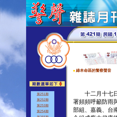
綠本命區的警察聲音
■
十二月十七日星
署頻頻呼籲防雨
部組、嘉義、台