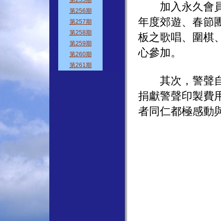
加入永久會員後
年度郊遊、春節
板之歌唱、圍棋
心參加。
其次，警聲自創
捐獻警聲印製費
者同仁都極感動