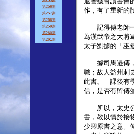
退警總會讀書會
作，有了重新的
記得傅老師一開
為漢武帝之大將
太子劉據的「巫
據司馬遷傳，「
職；故人益州刺
此書。」課後有
信，是否有留傳
所以，太史公在
書，教以慎於接
少卿原書之意。