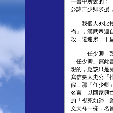
一書中所說的：
公諱言少卿求援
我個人亦比較傾
禍」，漢武帝連
殺，還連累一干
「任少卿」致司
「任少卿」寫此
想的，應該只是
寫信要太史公「
假，那「任少卿
名言「以國家興
的「視死如歸」
文天祥一樣，名