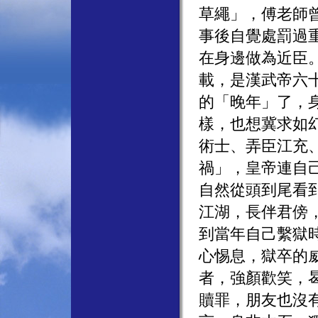
草繩」，傅老師
事後自覺處罰過
在身邊做為近臣
載，是漢武帝六
的「晚年」了，
樣，也想冀求如
術士、弄臣江充
禍」，皇帝連自
自然從頭到尾看
江湖，長伴君傍
到當年自己繫獄
心惕息，獄卒的
者，強顏歡笑，
贖罪，朋友也沒