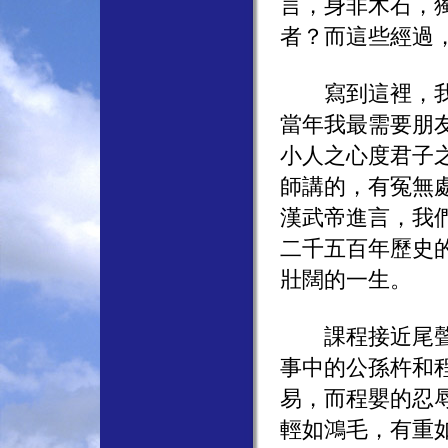
言，身非木石，
者？而這些經過
寫到這裡，我認
當年我最需要朋
小人之心度君子
師講的，有冤無
漢武帝進言，我
二千五百年歷史
壯闊的一生。
課程接近尾聲時
事中的公孫杵和
易，而程嬰的忍
輕如鴻毛，有重