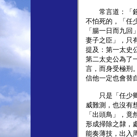
常言道：「錢到
不怕死的，「任
「腸一日而九回
妻子之臣」，只
提及：第一太史
第二太史公為了
言，而身受極刑
信他一定也會替
只是「任少卿」
威難測，也沒有
「出頭鳥」，竟
形成掃除之隸，
能奏薄技，出入