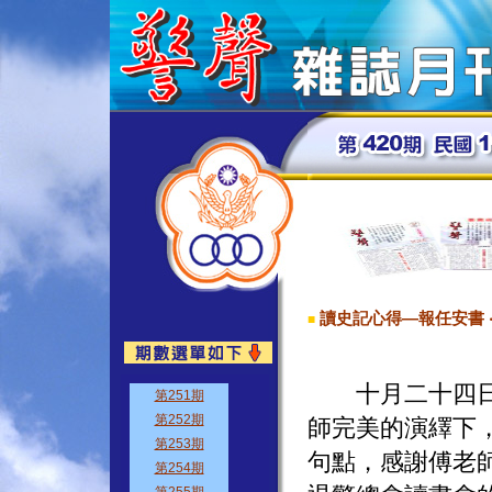
讀史記心得—報任安書 ‧
■
十月二十四日「
師完美的演繹下
句點，感謝傅老