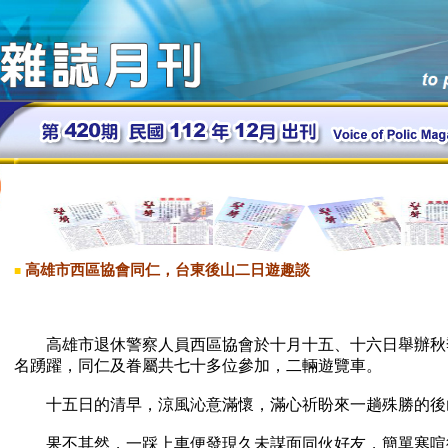
高雄市西區協會同仁，台東後山二日遊趣談
■
高雄市退休警察人員西區協會於十月十五、十六日舉辦秋
名踴躍，同仁及眷屬共七十多位參加，二輛遊覽車。
十五日的清早，涼風沁意滿懷，滿心祈盼來一趟殊勝的後
果不其然，一踩上車便發現久未謀面同伙好友，簡單寒喧