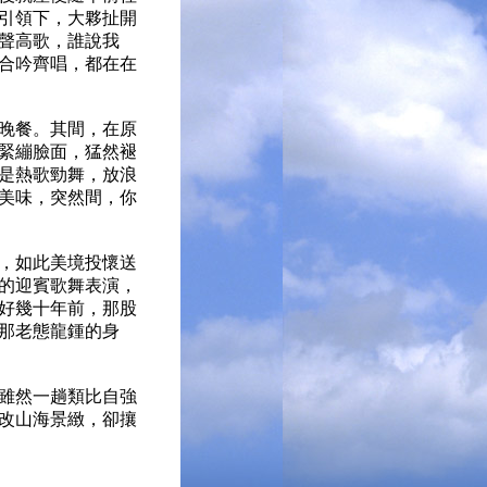
引領下，大夥扯開
聲高歌，誰說我
合吟齊唱，都在在
晚餐。其間，在原
緊繃臉面，猛然褪
是熱歌勁舞，放浪
美味，突然間，你
，如此美境投懷送
的迎賓歌舞表演，
好幾十年前，那股
那老態龍鍾的身
雖然一趟類比自強
改山海景緻，卻攘