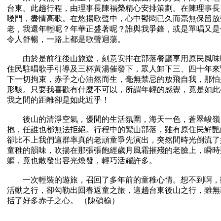
台東。此趟行程，由理事長陳福榮精心安排策劃。在陳理事長
嗓門，盡情高歌。在悠揚歌聲中，心中鬱悶已久而毫無保留放
老，我還年輕呢？年華正盛著呢？誰與我爭鋒，或是單唱又是
令人舒暢，一路上都是歌聲迴蕩。
由於是前往後山旅遊，刻意安排在部落餐廳享用原民風味
住民駐唱歌手引導及三杯黃湯催發下，眾人卸下三、四十年來
下一切拘束，赤子之心油然而生，毫無禁忌的放飛自我，那怕
形駭。只要我喜歡有什麼不可以，所謂年輕的感覺，竟是如此
我之間的距離卻是如此近乎！
後山的清淨空氣，優閒的生活氛圍，海天一色，蒼翠峻嶺
抱，任誰也都無法拒絕。行程中的鸞山部落，雖有原住民鮮艷
卻比不上我們這群率真的老頑童爭先演出，突然間時光倒流了
童稚的韻味，吹揚在那張張飽經歲月風霜摧殘的老臉上，瞬時
軀，竟也散發出容光煥發，輕巧活耀許多。
一次輕裝的遊旅，召回了多年前的童稚心情。想不到啊，
活動之行，卻勾勒出回春返童之旅，這趟台東後山之行，雖無
括了好多赤子之心。 （陳碩榆）