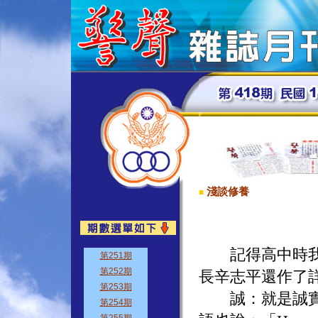
淺談修養
■
記得高中時我們
長辛志平還作了
誠：就是誠實不