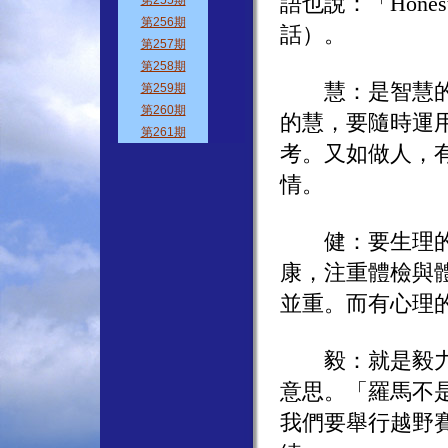
語也說：「Honesty
話）。
慧：是智慧的慧。
的慧，要隨時運
考。又如做人，
情。
健：要生理的健
康，注重體檢與
並重。而有心理
毅：就是毅力，
意思。「羅馬不
我們要舉行越野