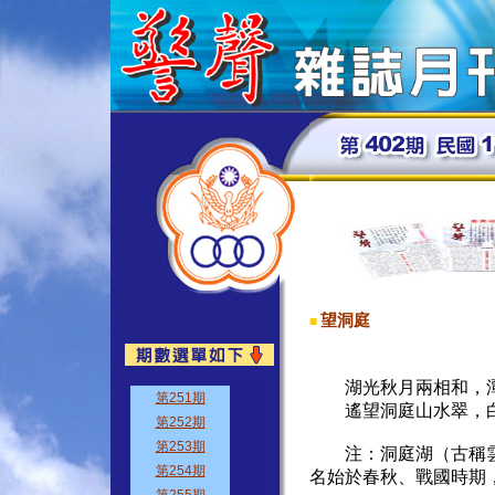
望洞庭
■
湖光秋月兩相和，潭
遙望洞庭山水翠，白
注：洞庭湖（古稱雲
名始於春秋、戰國時期