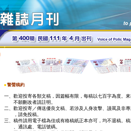
警聲稿約
■
一、歡迎投寄各類文稿，因篇幅有限，每稿以七百字為度。來
不願刪改者請註明。
二、歡迎投寄／傳送優良文稿、若涉及人身攻擊、謾罵及非專
，請免投稿。
三、稿件請用電子檔為佳或有格稿紙正本亦可，均不退稿。稿
、通訊處、電話號碼。