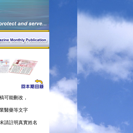
稿可能刪改，
業醫藥等文字
末請註明真實姓名