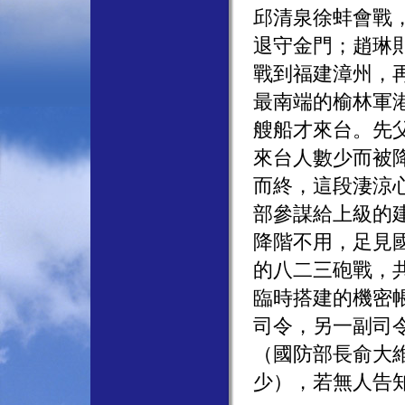
邱清泉徐蚌會戰
退守金門；趙琳
戰到福建漳州，
最南端的榆林軍
艘船才來台。先
來台人數少而被
而終，這段淒涼
部參謀給上級的
降階不用，足見
的八二三砲戰，
臨時搭建的機密
司令，另一副司
（國防部長俞大
少），若無人告