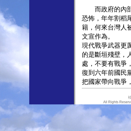
而政府的內部靖
恐怖，年年割稻
籍，何來台灣人
文宣作為。
現代戰爭武器更
的是斷垣殘壁，
處，不要有戰爭
復到六年前國民
把國家帶向戰爭
社
All Rights Res