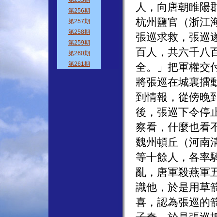
人，向唐朝睢陽
杭州鹽官（浙江
張巡求救，張巡
百人，共六千八
全。」把軍權交
將張巡在城裏擂
到情報，從傍晚
後，張巡下令停
察看，什麼也看
魏州頓丘（河南清
等十餘人，各率
亂，唐軍殺燕軍
識他，於是用草
喜，認為張巡的