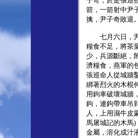
子奇，於是張巡
箭，一箭射中尹
擒，尹子奇敗退
七月六日，尹子
糧食不足，將茶
少，兵源斷絕，
濟糧食，燕軍的
張巡命人從城牆
綁著烈火的木棍
用鉤車破壞城牆
鉤，連鉤帶車吊
人，上用濕牛皮
馬屠城記的木馬
金屬，溶化成汁