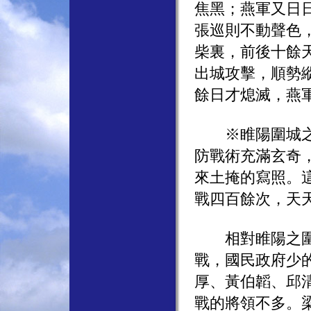
焦黑；燕軍又日
張巡則不動聲色
柴裏，前後十餘
出城攻擊，順勢
餘日才熄滅，燕
※睢陽圍城之戰
防戰術充滿玄奇
來土掩的寫照。
戰四百餘次，天
相對睢陽之圍，
戰，國民政府少
厚、黃伯韜、邱
戰的將領不多。