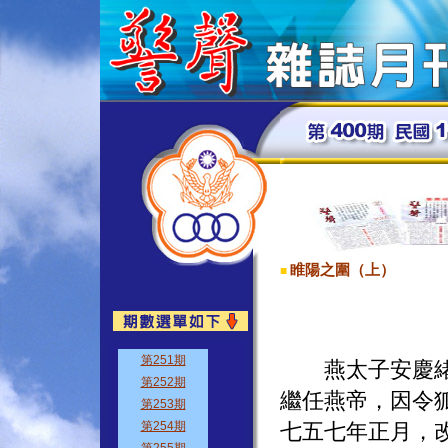
睢陽之圍（上）
■
燕太子安慶緒命
繼任燕帝，因令
七五七年正月，