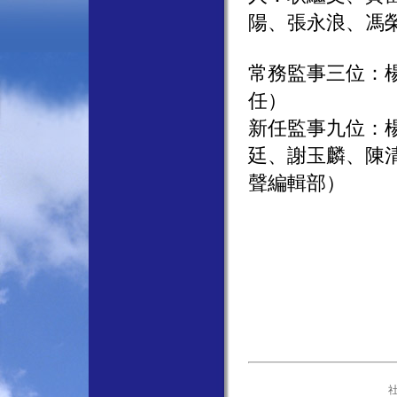
陽、張永浪、馮
常務監事三位：
任）
新任監事九位：
廷、謝玉麟、陳
聲編輯部）
社