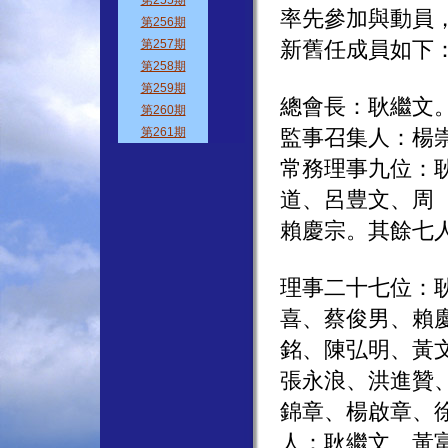
率先參加與動員
新舊任成員如下
總會長：耿繼文
監事召集人：楊
常務理事九位：
道、呂豊文、周
賴慶宗。其餘七
理事二十七位：
喜、蔡俊男、賴
銘、陳弘明、黃
張永浪、洪進贊
錦章、楊啟章、
人：耿繼文、黃