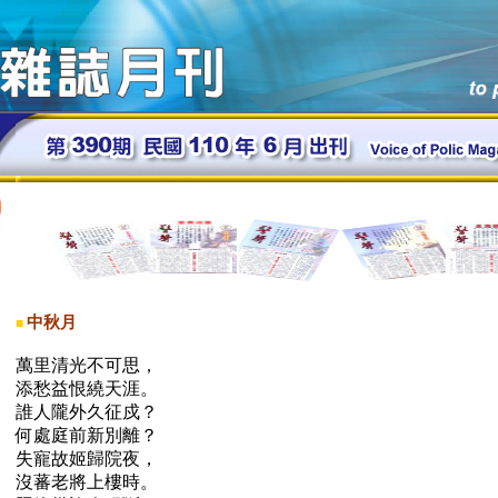
中秋月
■
萬里清光不可思，
添愁益恨繞天涯。
誰人隴外久征戍？
何處庭前新別離？
失寵故姬歸院夜，
沒蕃老將上樓時。