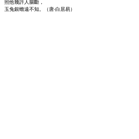
照他幾許人腸斷，
玉兔銀蟾遠不知。（唐‧白居易）