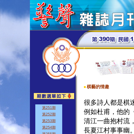
棋藝的情趣
■
很多詩人都是棋
例如杜甫，他的
清江一曲抱村流
長夏江村事事幽