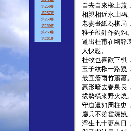
自去自來樑上燕
相親相近水上鷗
老妻畫紙為棋局
稚子敲針作釣鉤
道出杜甫在幽靜
人快慰。
杜牧也喜歡下棋
玉子紋楸一路饒
最宜簷雨竹蕭蕭
羸形暗去春泉長
拔勢橫來野火燒
守道還如周柱史
鏖兵不羨霍嫖姚
浮生七十更萬日