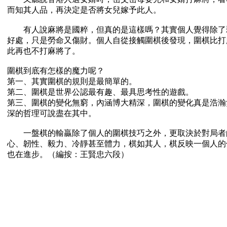
而知其人品，再決定是否將女兒嫁予此人。
有人說麻將是國粹，但真的是這樣嗎？其實個人覺得除了
好處，只是勞命又傷財。個人自從接觸圍棋後發現，圍棋比打
此再也不打麻將了。
圍棋到底有怎樣的魔力呢？
第一、其實圍棋的規則是最簡單的。
第二、圍棋是世界公認最有趣、最具思考性的遊戲。
第三、圍棋的變化無窮，內涵博大精深，圍棋的變化真是浩瀚
深的哲理可說盡在其中。
一盤棋的輸贏除了個人的圍棋技巧之外，更取決於對局者
心、韌性、毅力、冷靜甚至體力，棋如其人，棋反映一個人的
也在進步。（編按：王賢忠六段）