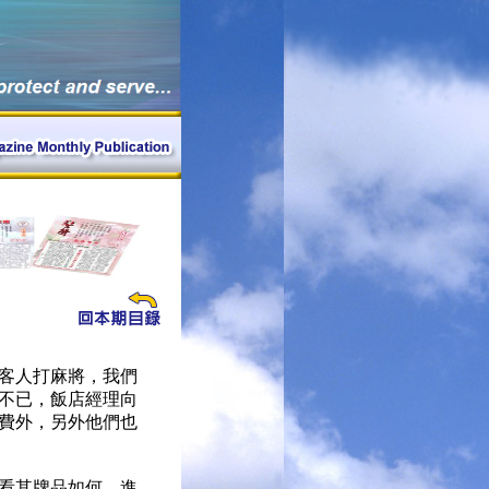
客人打麻將，我們
不已，飯店經理向
費外，另外他們也
看其牌品如何，進