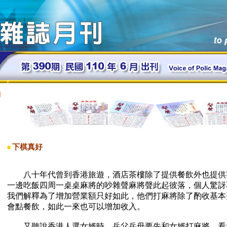
下棋真好
■
八十年代曾到香港旅遊，酒店茶樓除了提供餐飲外也提供
一邊吃飯四周一桌桌麻將的吵雜聲麻將聲此起彼落，個人驚訝
我們解釋為了增加營業額只好如此，他們打麻將除了酌收基本
會點餐飲，如此一來也可以增加收入。
又聽說香港人選女婿時，岳父岳母要先和女婿打麻將，看