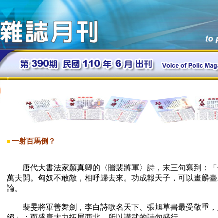
一射百馬倒？
■
唐代大書法家顏真卿的〈贈裴將軍〉詩，末三句寫到：「
萬夫開。匈奴不敢敵，相呼歸去來。功成報天子，可以畫麟臺
論。
裴旻將軍善舞劍，李白詩歌名天下、張旭草書最受敬重，
絕」；而盛唐大力拓展西北，所以講武的詩句盛行。