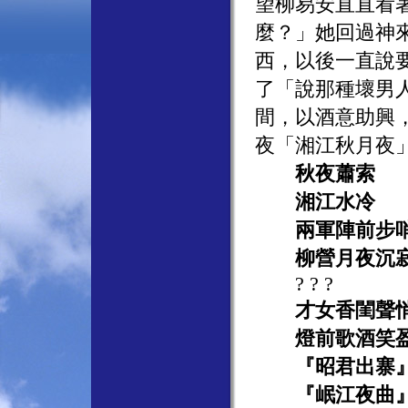
望柳易安直直看
麼？」她回過神
西，以後一直說
了「說那種壞男
間，以酒意助興
夜「湘江秋月夜
秋夜蕭索
湘江水冷
兩軍陣前步哨
柳營月夜沉寂
? ? ?
才女香閨聲
燈前歌酒笑
『昭君出寨』
『岷江夜曲』