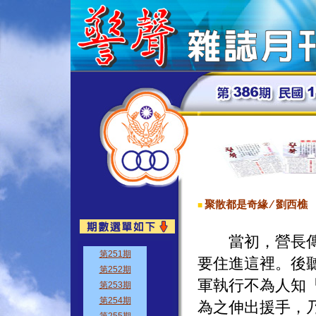
聚散都是奇緣 ∕ 劉西樵
■
當初，營長傳令
要住進這裡。後
軍執行不為人知
為之伸出援手，