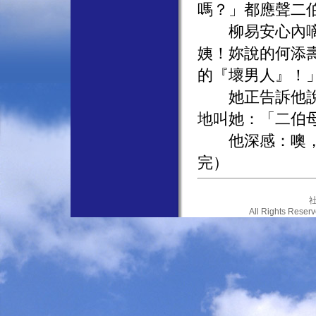
嗎？」都應聲二
柳易安心內嘀咕
姨！妳說的何添
的『壞男人』！
她正告訴他說：
地叫她：「二伯
他深感：噢，大
完）
社
All Rights Res