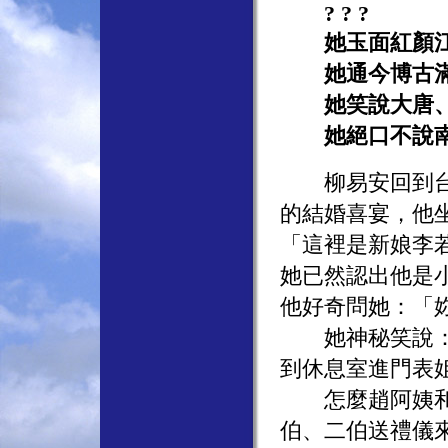
? ? ?
她玉面紅顏江
她通今博古滿
她笑說大唐、
她絕口不說南
柳易安回到台灣
的結婚喜宴，他
「這裡是新娘李
她已然認出他是
他好奇問她：「
她神秘笑說：「
到休息室進門表
怎麼趙阿姨和那
伯、二伯送禮儀