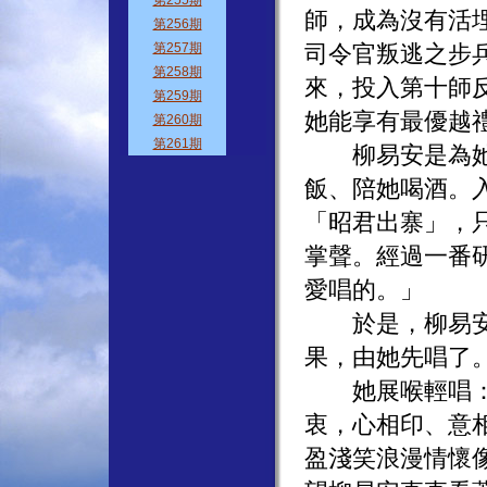
師，成為沒有活
司令官叛逃之步
來，投入第十師
她能享有最優越
柳易安是為她服
飯、陪她喝酒。
「昭君出寨」，
掌聲。經過一番
愛唱的。」
於是，柳易安順
果，由她先唱了
她展喉輕唱：「
衷，心相印、意
盈淺笑浪漫情懷