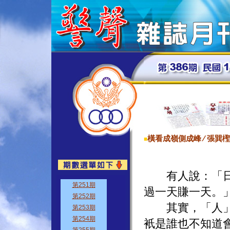
橫看成嶺側成峰 ∕ 張巽檉
■
有人說：「日子
過一天賺一天。
其實，「人」會
衹是誰也不知道