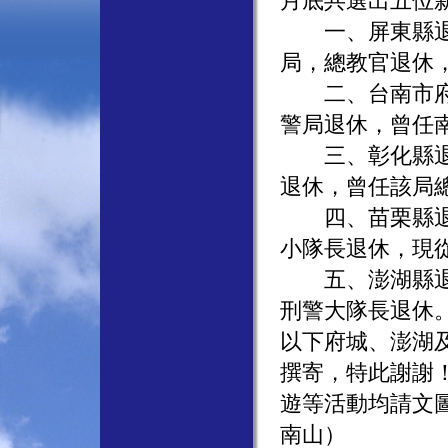
月底共選出五位
一、屏東縣退警
局，總教官退休
二、台南市府城
警局退休，曾任
三、彰化縣退警
退休，曾任該局
四、苗栗縣退警
小隊長退休，現
五、澎湖縣退警
刑警大隊長退休
以下府城、澎湖
撰寄，特此謝謝
遊等活動均請文
南山）