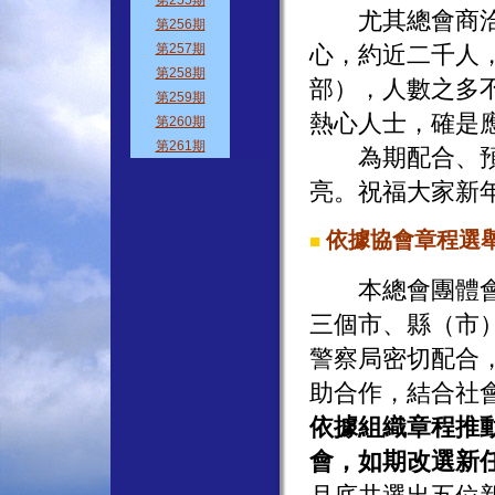
尤其總會商洽警
心，約近二千人
部），人數之多
熱心人士，確是
為期配合、預防
亮。祝福大家新
依據協會章程選
■
本總會團體會員
三個市、縣（市
警察局密切配合
助合作，結合社
依據組織章程推
會，如期改選新