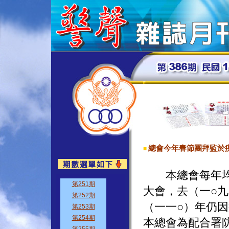
總會今年春節團拜監於
■
本總會每年
大會，去（一○
（一一○）年仍
本總會為配合署