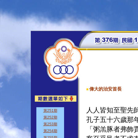
偉大的治安首長
■
人人皆知至聖先
孔子五十六歲那
「粥羔豚者弗飾