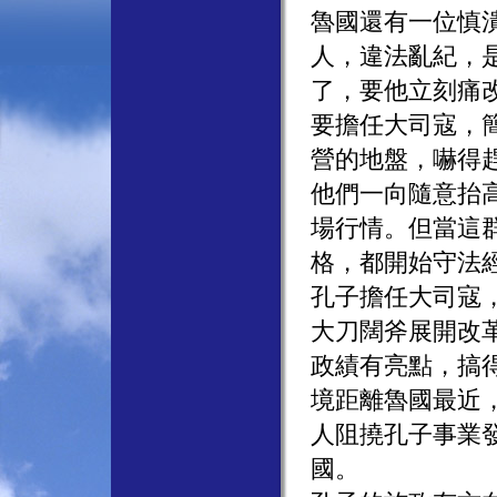
魯國還有一位慎
人，違法亂紀，
了，要他立刻痛
要擔任大司寇，
營的地盤，嚇得
他們一向隨意抬
場行情。但當這
格，都開始守法
孔子擔任大司寇
大刀闊斧展開改
政績有亮點，搞
境距離魯國最近
人阻撓孔子事業
國。