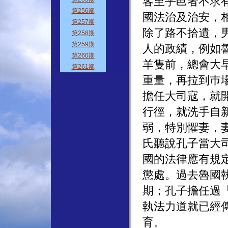
客至乎邑者不求
國法治及治安，
除了路不拾遺，
人的政績，例如
羊隻前，總會大
重量，再拉到巿
擔任大司寇，就
行徑，就洗手自
弱，特別懼妻，
氏聽說孔子當大
國的法律應有規
懲處。過去魯國
期；孔子擔任過
執法力道就已經
育。