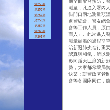
期全面配合預防，警
測量，凡進入署內
街門口兩地測量額溫
退警總會、警友總
會等工作人員，原
而入」。此次進入
測量額溫的過程簡
治新冠肺炎進行重
認真與和氣，所以
形同滔天巨浪的新
勢，大家都希壞局
快樂；讓警政署管
會等各團隊同仁，