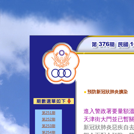
預防新冠狀肺炎擴染
■
進入警政署要量額
天津街大門並已暫
新冠狀肺炎惡疾自去