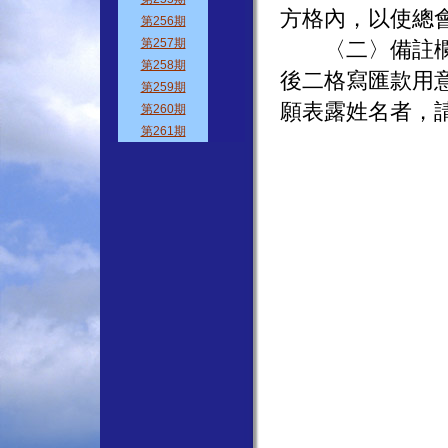
方格內，以使總
〈二〉備註欄方
後二格寫匯款用
願表露姓名者，