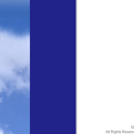
社
All Rights Res