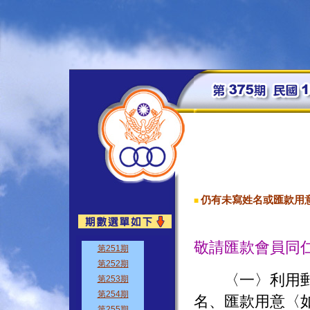
仍有未寫姓名或匯款用
■
敬請匯款會員同
〈一〉利用郵政
名、匯款用意〈