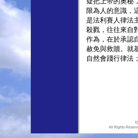
疑把上帝的奧秘
限為人的意識，
是法利賽人律法
殺戮，往往來自
作為，在於承認
赦免與救贖。就
自然會踐行律法
社
All Rights Res