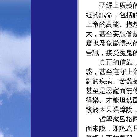
聖經上廣義的罪
經的誡命，包括觸
上帝的萬能、抱
大，甚至妄想僭
魔鬼及象徵誘惑
告誡，接受魔鬼
真正的信靠，要
惑，甚至遵守上
對於疾病、苦難
甚至是恩寵而無
得樂、才能坦然
較於因果業障說
哲學家呂格爾認
面來說，即認為