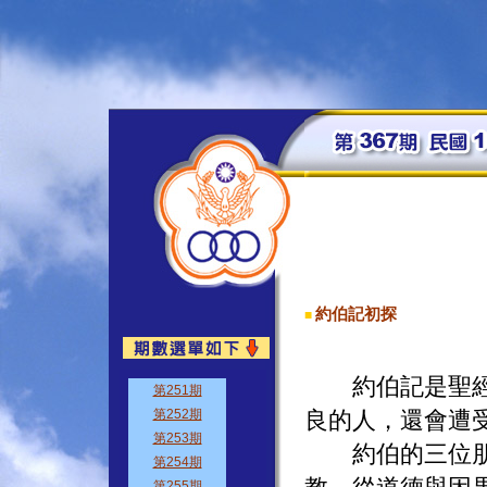
約伯記初探
■
約伯記是聖經最
良的人，還會遭
約伯的三位朋友