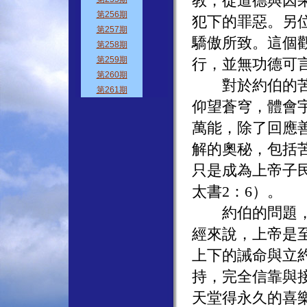
教，從道德與因
犯下的罪惡。另
驕傲所致。這個
行，並無功德可
對於約伯的苦難
仰望蒼穹，體會
萬能，除了回應
解的奧秘，包括
只是成為上帝子民
太書2：6）。
約伯的問題，其
經來說，上帝是
上下的誡命與立
持，完全信靠與
天堂得永久的喜