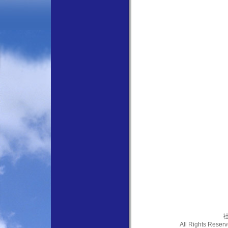
社
All Rights Res