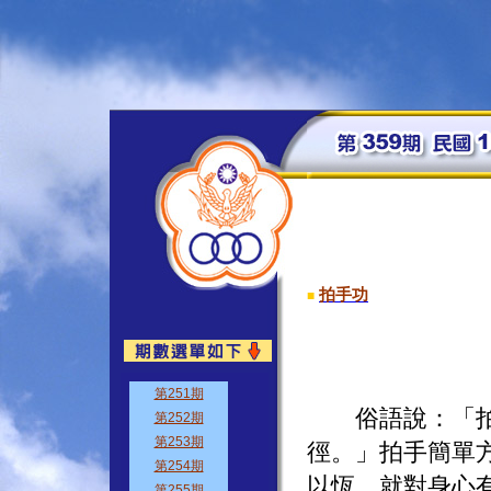
拍手功
■
俗語說：「拍手
徑。」拍手簡單
以恆，就對身心