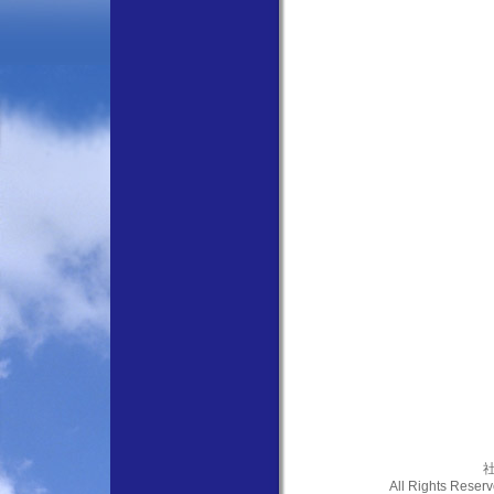
社
All Rights Res