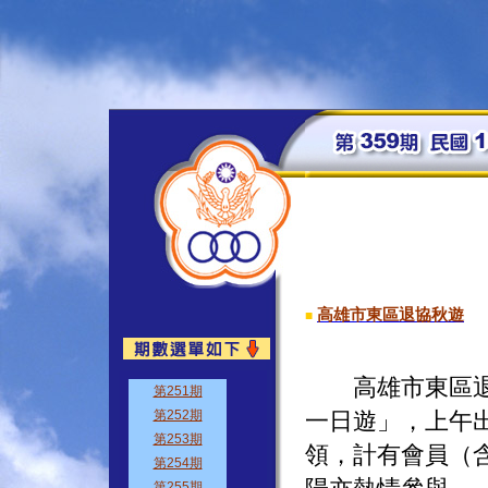
高雄市東區退協秋遊
■
高雄市東區退警
一日遊」，上午
領，計有會員（