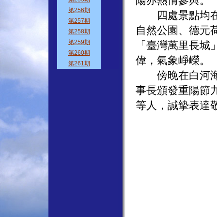
陽亦熱情參與。
四處景點均在台
自然公園、德元
「臺灣萬里長城
偉，氣象崢嶸。
傍晚在白河海王
事長頒發重陽節
等人，誠摯表達