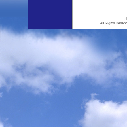
社
All Rights Res