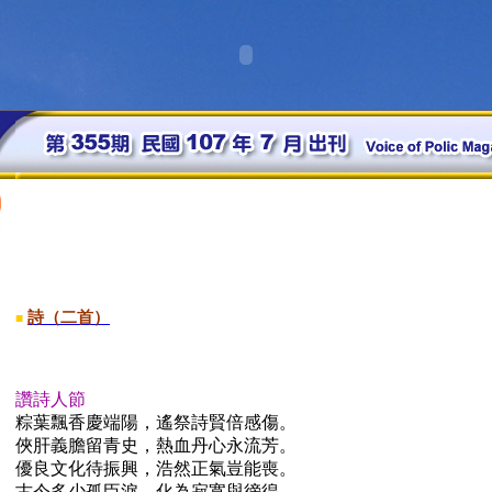
詩（二首）
■
讚詩人節
粽葉飄香慶端陽，遙祭詩賢倍感傷。
俠肝義膽留青史，熱血丹心永流芳。
優良文化待振興，浩然正氣豈能喪。
古今多少孤臣淚，化為寂寞與徬徨。