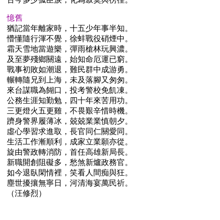
憶舊
猶記當年離家時，十五少年事半知。
懵懂隨行渾不覺，徐蚌戰役硝煙中。
霜天雪地當遊樂，彈雨槍林玩興濃。
及至夢殘鄉關遠，始知命厄運已窮。
戰事初敗如潮退，難民群中成游勇。
輾轉隨兄到上海，未及落腳又匆匆。
來台謀職為餬口，投考警校免飢凍。
公務生涯知勤勉，四十年來苦用功。
三更燈火五更雞，不畏艱辛惜時機。
躋身警界履薄冰，兢兢業業慎朝夕。
虛心學習求進取，長官同仁關愛同。
生活工作漸順利，成家立業願亦從。
旋由警政轉消防，首任高雄新局長。
新職開創阻礙多，愁煞新爐政務官。
如今退臥閑情裡，笑看人間痴與狂。
塵世擾攘無寧日，河清海宴萬民祈。
（汪修烈）