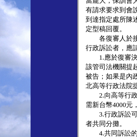
當龐大，保訓會
有請求要求到會
到達指定處所陳
定型稿回覆。
各復審人於接到
行政訴訟者，應
1.應於復審決
該管司法機關提
被告；如果是內
北高等行政法院
2.向高等行政
需新台幣4000
3.行政訴訟可
者共同分攤。
4.共同訴訟的