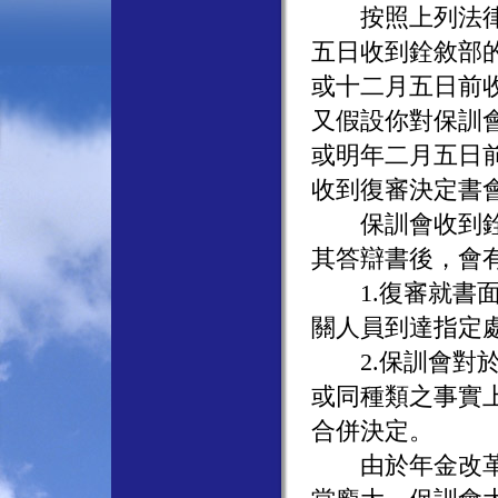
按照上列法律規
五日收到銓敘部
或十二月五日前
又假設你對保訓
或明年二月五日
收到復審決定書
保訓會收到銓敘
其答辯書後，會
1.復審就書面
關人員到達指定
2.保訓會對於
或同種類之事實
合併決定。
由於年金改革涉