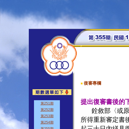
復審專欄
■
提出復審書後的
銓敘部〈或
所得重新審定書
起三十日內繕具