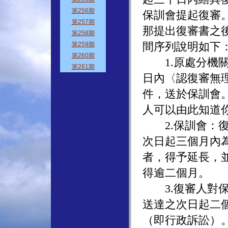
保訓會提起復審
那提出復審書之
間序列說明如下
1.原處分機關
日內〈認復審無
件，送於保訓會
人可以由此知道
2.保訓會：復
次日起三個月內
者，得予延長，
得逾二個月。
3.復審人對保
送達之次日起二
（即行政訴訟）