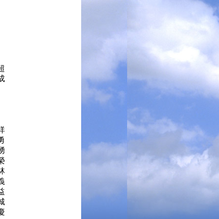
炳超
成
國祥
勇
湧
榮
林
義
益
城
慶