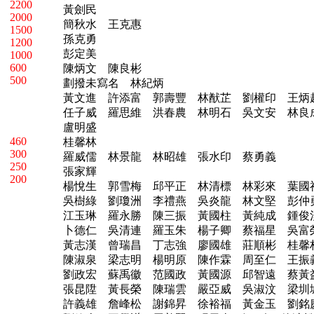
2200
黃劍民
2000
簡秋水 王克惠
1500
孫克勇
1200
彭定美
1000
600
陳炳文 陳良彬
500
劃撥未寫名 林紀炳
黃文進 許添富 郭壽豐 林猷芷 劉權印 王
任子威 羅思維 洪春農 林明石 吳文安 林良
盧明盛
460
桂馨林
300
羅威儒 林景龍 林昭雄 張水印 蔡勇義
250
張家輝
200
楊悅生 郭雪梅 邱平正 林清標 林彩來 葉
吳樹綠 劉瓊洲 李禮燕 吳炎龍 林文堅 彭仲
江玉琳 羅永勝 陳三振 黃國柱 黃純成 鍾俊
卜德仁 吳清連 羅玉朱 楊子卿 蔡福星 吳富
黃志漢 曾瑞昌 丁志強 廖國雄 莊順彬 桂馨
陳淑泉 梁志明 楊明原 陳作霖 周至仁 王振
劉政宏 蘇禹徽 范國政 黃國源 邱智遠 蔡黃
張昆陞 黃長榮 陳瑞雲 嚴亞威 吳淑汶 梁圳
許義雄 詹峰松 謝錦昇 徐裕福 黃金玉 劉銘