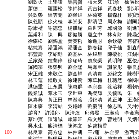
劉欽火 王學謙 馬善賢 張天來 江?珍 徐演
蕭德二 羅國松 陳錦祥 黃吉祥 黃春枝 劉
吳欽榮 鍾雲開 劉榮煌 林菊英 楊森桂 蔡寶
陳義順 徐火桂 李崇安 鄭清照 周永梅 謝阿
彭康禮 謝德忠 楊麒瑞 羅世芳 邱國源 劉進
葉甫和 陳 興 廖健勝 唐立中 林有財 陳鼎
徐森松 劉錦堂 黃英哲 涂進財 余欽榮 何智
粘純嘉 湯運鴻 湯運金 劉春福 邱子仙 劉森
郭豐壽 李紹勳 劉基林 林煌星 陳榮松 江錫
丘家榮 鍾蘭停 徐瑞琦 趙泉榮 黃明郎 巫俊
羅國宗 張榮興 劉金隆 馬鳳臣 謝依彤 張良
宋正雄 朱敬仁 劉金輝 黃清貴 彭錦文 陳樹
林玉蓮 鍾敬文 徐建衡 陳華梅 杜聰然 徐國
洪德重 江永展 陳惠群 李宗喜 徐治祥 楊朝
饒業誠 覃永玉 李世東 馮榮輝 吳毓民 朱 
陳嘉典 黃正田 林澄溶 張錦清 黃正坤 王
陳永森 李清結 吳錫峰 劉慶明 徐志民 吳坤
游育? 許漢郎 陳清煌 邱傳發 王淑蕙 李金
蔡坤寶 陳遠誠 賴添旺 羅文燦 曹述明 吳炳
吳水生 廖清標 陳鴻文 蘇曾梅香
100
林良泰 高方忠 林仲凱 王?蓮 林金聲 游
廖鴻禧 靳學田 鄭瑞福 游旺欉 曾志成 戴如