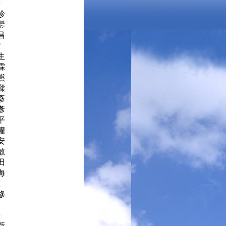
松
鴻珍
鑾
昌
?
生
霖
熊
樑
彥
彥
平
權
安
敏
漢田
海
憲
修
西沂
新