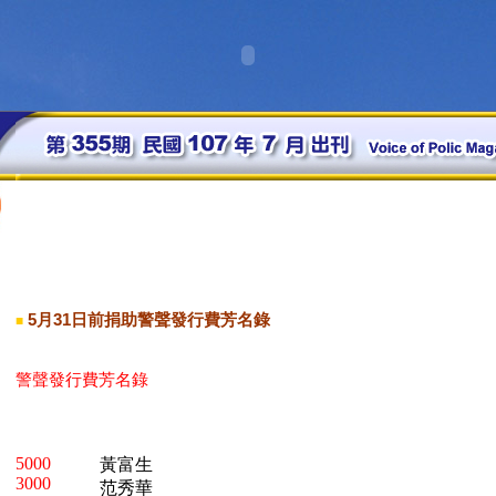
5月31日前捐助警聲發行費芳名錄
■
警聲發行費芳名錄
5000
黃富生
3000
范秀華