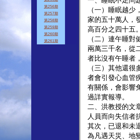
一、睡眠不足問
（一）睡眠越少
家的五十萬人，
高百分之四十五
（二）連午睡對
兩萬三千名，從
者比沒有午睡者
（三）其他還很
者會引發心血管
有關係，會影響
過詳實報導。
二、洪教授的文
人員而向失信者
其次，已退和未
為凡遇天災、地