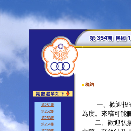
稿約
■
一、歡迎投寄
為度。來稿可能
二、歡迎弘揚中