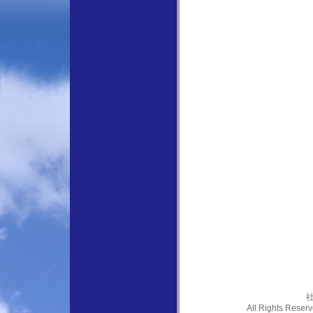
社
All Rights Res